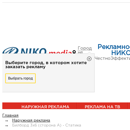
Рекламно
Город
не
НИКО
выбран
Честно
Эффект
Выберите город, в котором хотите
заказать рекламу
Выбрать город
НАРУЖНАЯ РЕКЛАМА
РЕКЛАМА НА ТВ
Главная
Наружная реклама
Билборд 3х6 (сторона А) - Статика