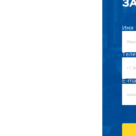
З
Имя
Тел
E-ma