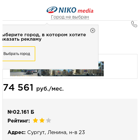
Город не выбран
Главная
Город не выбран
Выберите город, в котором хотите
Наружная реклама
Рекламное агентство НИКО-медиа
заказать рекламу
Билборд 3х6 (сторона Б) - Статика
Честно
Эффективно
Внимательно!
Выберите город, в котором хотите
Выбрать город
заказать рекламу
+7 (3462) 550-877
Перезвоните мне
Выбрать город
74 561
Выберите свой город
руб./мес.
№02.161 Б
Рейтинг:
Адрес:
Сургут, Ленина, н-в 23