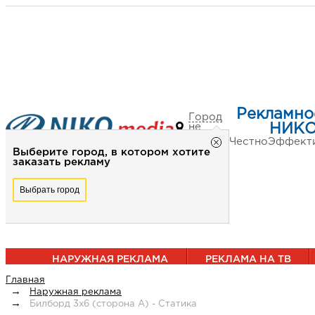
Рекламно
Город
не
НИКО
выбран
Честно
Эффект
Выберите город, в котором хотите
заказать рекламу
Выбрать город
НАРУЖНАЯ РЕКЛАМА
РЕКЛАМА НА ТВ
Главная
Наружная реклама
Билборд 3х6 (сторона А) - Статика