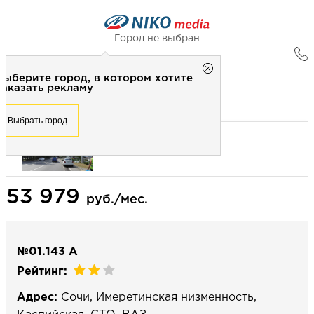
Город не выбран
Главная
Город не выбран
Выберите город, в котором хотите
Наружная реклама
Рекламное агентство НИКО-медиа
заказать рекламу
Ситиборд 3х4 (сторона А) - Статика
Честно
Эффективно
Внимательно!
Выберите город, в котором хотите
Выбрать город
заказать рекламу
+7 (3462) 550-877
Перезвоните мне
Выбрать город
53 979
Выберите свой город
руб./мес.
№01.143 А
Рейтинг:
Адрес:
Сочи, Имеретинская низменность,