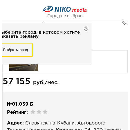
Город не выбран
Главная
Город не выбран
Выберите город, в котором хотите
Наружная реклама
Рекламное агентство НИКО-медиа
заказать рекламу
Билборд 3х6 (сторона Б) - Статика
Честно
Эффективно
Внимательно!
Выберите город, в котором хотите
Выбрать город
заказать рекламу
+7 (3462) 550-877
Перезвоните мне
Выбрать город
57 155
Выберите свой город
руб./мес.
№01.039 Б
Рейтинг:
Адрес:
Славянск-на-Кубани, Автодорога