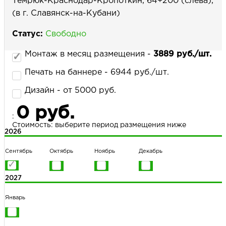
Темрюк-Краснодар-Кропоткин, 64+200 (слева),
(в г. Славянск-на-Кубани)
Статус:
Свободно
НАПИСАТЬ НАМ
Монтаж в месяц размещения -
3889 руб./шт.
Печать на баннере - 6944 руб./шт.
Дизайн - от 5000 руб.
0 руб.
:
Стоимость: выберите период размещения ниже
2026
Сентябрь
Октябрь
Ноябрь
Декабрь
2027
Январь