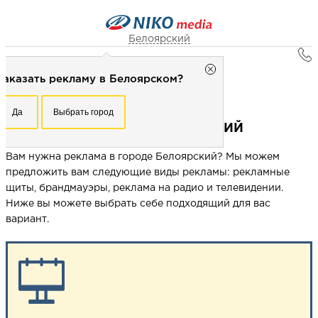
Белоярский
Главная
Белоярский
Заказать рекламу в Белоярском?
Реклама в городах
Рекламное агентство НИКО-медиа
Реклама в городе Белоярский
Честно
Эффективно
Внимательно!
Да
Выбрать город
Заказать рекламу в Белоярском?
+7 (3467) 388-778
РЕКЛАМА В ГОРОДЕ БЕЛОЯРСКИЙ
Перезвоните мне
Да
Выбрать город
Вам нужна реклама в городе Белоярский? Мы можем
предложить вам следующие виды рекламы: рекламные
щиты, брандмауэры, реклама на радио и телевидении.
Выберите свой город
Ниже вы можете выбрать себе подходящий для вас
вариант.