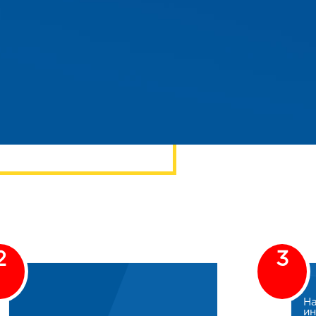
ЖЕМ РЕШИТЬ
2
3
На
и