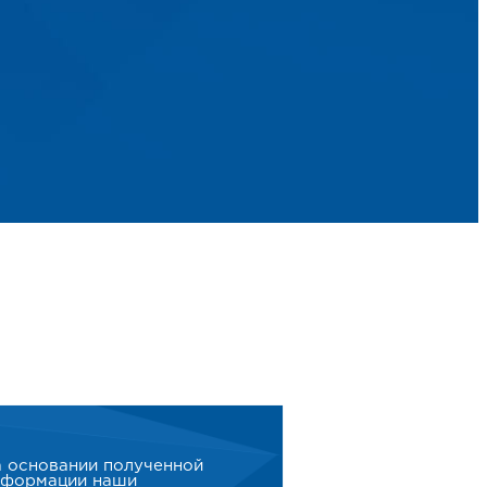
получите
полный
комплекс
рекламных
услуг!
 основании полученной
нформации наши