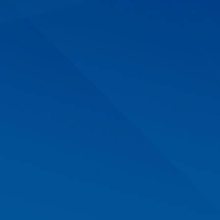
АМА
одвижения товаров и услуг необходима обширн
йти наиболее оптимальные пути информирования
т своим Клиентам комплексную кампанию, вклю
оликов для радио и телевидения, запуск застав
ую целевую аудиторию или решить специфически
ный план рекламы , охватывающий полностью ил
 – Сочи, Анапа или Новороссийск. в рамках ваш