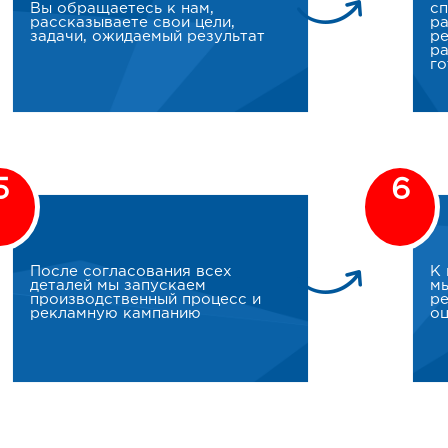
Вы обращаетесь к нам,
сп
рассказываете свои цели,
ра
задачи, ожидаемый результат
р
ра
г
5
6
После согласования всех
К 
деталей мы запускаем
мы
производственный процесс и
ре
рекламную кампанию
оц