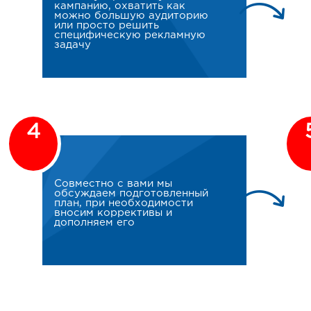
кампанию, охватить как
можно большую аудиторию
или просто решить
специфическую рекламную
задачу
4
Совместно с вами мы
обсуждаем подготовленный
план, при необходимости
вносим коррективы и
дополняем его