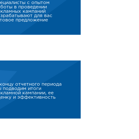
ециалисты с опытом
боты в проведении
екламных кампаний
зрабатывают для вас
отовое предложение
концу отчетного периода
 подводим итоги
кламной кампании, ее
енку и эффективность