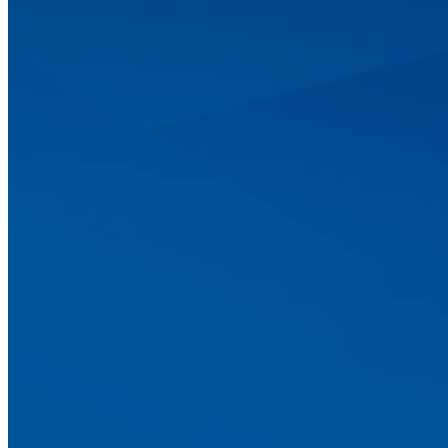
КОМПЛЕКСНАЯ РЕКЛ
Бывают ситуации, когда для эффективного пр
направлениям. Важно учесть ряд условий, на
называют такое продвижение комплексным.
МЫ ПРЕДЛАГАЕМ:
Рекламное агентство «НИКО-медиа» предлагае
размещение наружной рекламы, изготовление р
вами стоит задача охватить как можно больш
готовы составить для вас наиболее эффектив
федеральный округ, а также курортные города