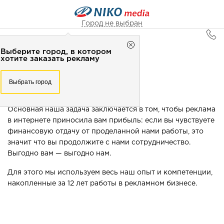
Город не выбран
Главная
Выберите город, в котором
Город не выбран
Реклама в интернете
хотите заказать рекламу
Рекламное агентство НИКО-медиа
Выберите город, в котором
Выбрать город
Честно
Эффективно
Внимательно!
РЕКЛАМА В ИНТЕРНЕТЕ
хотите заказать рекламу
+7 (3462) 550-877
Перезвоните мне
Основная наша задача заключается в том, чтобы реклама
Выбрать город
в интернете приносила вам прибыль: если вы чувствуете
финансовую отдачу от проделанной нами работы, это
Выберите свой город
значит что вы продолжите с нами сотрудничество.
Выгодно вам — выгодно нам.
Для этого мы используем весь наш опыт и компетенции,
накопленные за 12 лет работы в рекламном бизнесе.