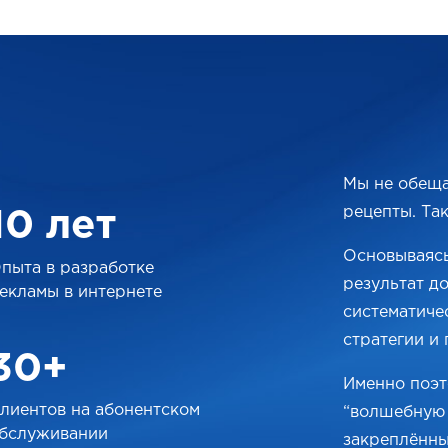
Мы не обеща
рецепты. Та
10 лет
Основываясь
пыта в разработке
результат д
екламы в интернете
систематиче
стратегии и 
30+
Именно поэт
лиентов на абонентском
“волшебную 
бслуживании
закреплённы