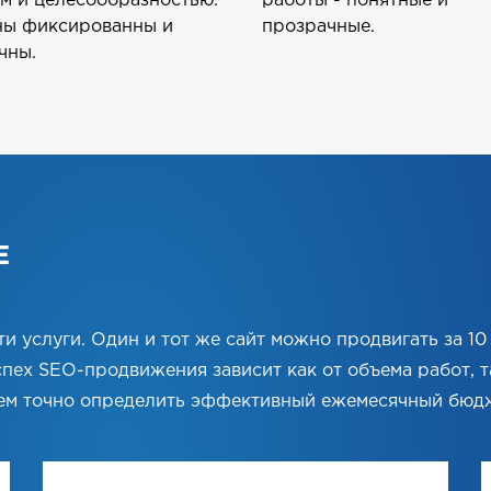
м и целесообразностью.
работы - понятные и
ны фиксированны и
прозрачные.
чны.
Е
 услуги. Один и тот же сайт можно продвигать за 10 0
пех SEO-продвижения зависит как от объема работ, та
жем точно определить эффективный ежемесячный бюд