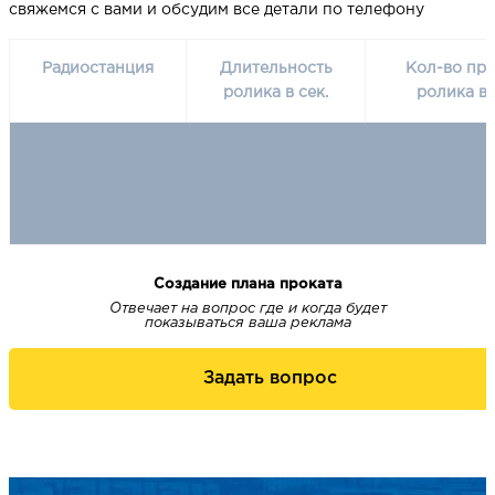
свяжемся с вами и обсудим все детали по телефону
Радиостанция
Длительность
Кол-во про
ролика в сек.
ролика в 
Создание плана проката
Отвечает на вопрос где и когда будет
показываться ваша реклама
Задать вопрос