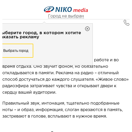
Город не выбран
Главная
Город не выбран
Выберите город, в котором хотите
Реклама на радио
Рекламное агентство НИКО-медиа
заказать рекламу
Честно
Эффективно
Внимательно!
Выберите город, в котором хотите
РЕКЛАМА НА РАДИО
Выбрать город
заказать рекламу
+7 (3462) 550-877
Перезвоните мне
Радио слушают везде – в дороге и дома, на работе и во
Выбрать город
время отдыха. Оно звучит фоном, но обязательно
откладывается в памяти. Реклама на радио – отличный
способ достучаться до каждого слушателя. «Живое слово»
Выберите свой город
радиоэфира затрагивает чувства и открывает двери к
сердцу вашей аудитории.
Правильный звук, интонация, тщательно подобранные
ноты – и образ, информация, слоган врезаются в память,
застревают в голове, всплывают в нужное время.