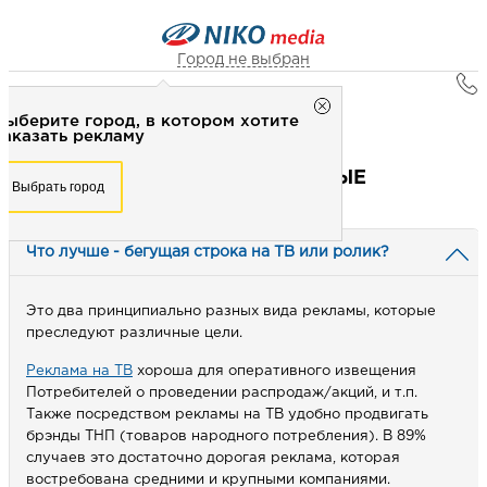
Город не выбран
Главная
Город не выбран
Выберите город, в котором хотите
Ответы на вопросы
Рекламное агентство НИКО-медиа
заказать рекламу
Честно
Эффективно
Внимательно!
Выберите город, в котором хотите
ОТВЕТЫ НА ЧАСТО ЗАДАВАЕМЫЕ
Выбрать город
заказать рекламу
+7 (3462) 550-877
ВОПРОСЫ
Перезвоните мне
Выбрать город
Что лучше - бегущая строка на ТВ или ролик?
Выберите свой город
Это два принципиально разных вида рекламы, которые
преследуют различные цели.
Реклама на ТВ
хороша для оперативного извещения
Потребителей о проведении распродаж/акций, и т.п.
Также посредством рекламы на ТВ удобно продвигать
брэнды ТНП (товаров народного потребления). В 89%
случаев это достаточно дорогая реклама, которая
востребована средними и крупными компаниями.