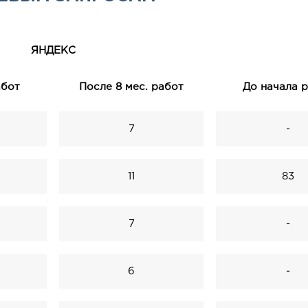
ЯНДЕКС
абот
После 8 мес. работ
До начала 
7
-
11
83
7
-
6
-