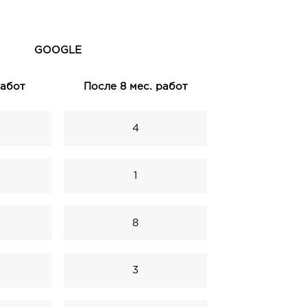
GOOGLE
работ
После 8 мес. работ
4
1
8
3