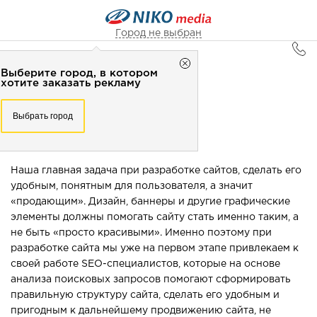
Город не выбран
Главная
Выберите город, в котором
Город не выбран
Интернет-реклама
хотите заказать рекламу
Рекламное агентство НИКО-медиа
Создание сайтов
Выберите город, в котором
Выбрать город
Честно
Эффективно
Внимательно!
хотите заказать рекламу
+7 (3462) 550-877
СОЗДАНИЕ САЙТОВ
Перезвоните мне
Выбрать город
Наша главная задача при разработке сайтов, сделать его
удобным, понятным для пользователя, а значит
Выберите свой город
«продающим». Дизайн, баннеры и другие графические
элементы должны помогать сайту стать именно таким, а
не быть «просто красивыми». Именно поэтому при
разработке сайта мы уже на первом этапе привлекаем к
своей работе SEO-специалистов, которые на основе
анализа поисковых запросов помогают сформировать
правильную структуру сайта, сделать его удобным и
пригодным к дальнейшему продвижению сайта, не