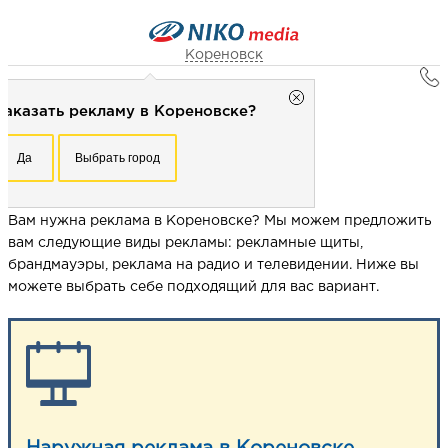
Кореновск
Главная
Кореновск
Заказать рекламу в Кореновске?
Реклама в городах
Рекламное агентство НИКО-медиа
Реклама в Кореновске
Честно
Эффективно
Внимательно!
Да
Выбрать город
Заказать рекламу в Кореновске?
+7 (861) 991-18-77
РЕКЛАМА В КОРЕНОВСКЕ
Перезвоните мне
Да
Выбрать город
Вам нужна реклама в Кореновске? Мы можем предложить
вам следующие виды рекламы: рекламные щиты,
брандмауэры, реклама на радио и телевидении. Ниже вы
Выберите свой город
можете выбрать себе подходящий для вас вариант.