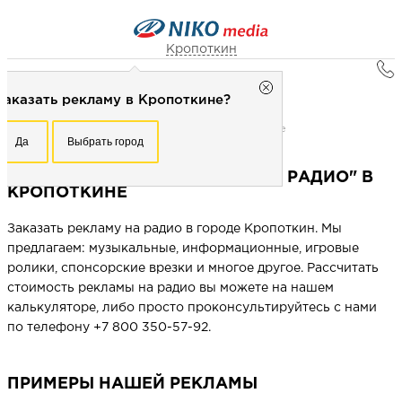
Кропоткин
Главная
Кропоткин
Заказать рекламу в Кропоткине?
Реклама в городах
Рекламное агентство НИКО-медиа
Кропоткин
Честно
Эффективно
Внимательно!
Реклама на радио "Русское радио" в Кропоткине
Да
Выбрать город
Заказать рекламу в Кропоткине?
+7 (861) 991-18-77
Перезвоните мне
РЕКЛАМА НА РАДИО "РУССКОЕ РАДИО" В
Да
Выбрать город
КРОПОТКИНЕ
Заказать рекламу на радио в городе Кропоткин. Мы
Выберите свой город
предлагаем: музыкальные, информационные, игровые
ролики, спонсорские врезки и многое другое. Рассчитать
стоимость рекламы на радио вы можете на нашем
калькуляторе, либо просто проконсультируйтесь с нами
по телефону +7 800 350-57-92.
ПРИМЕРЫ НАШЕЙ РЕКЛАМЫ