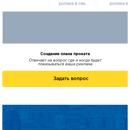
ролика в сек.
ролика в 
Создание плана проката
Отвечает на вопрос где и когда будет
показываться ваша реклама
Задать вопрос