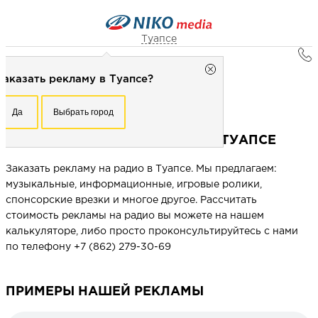
Туапсе
Главная
Туапсе
Заказать рекламу в Туапсе?
Реклама в городах
Рекламное агентство НИКО-медиа
Туапсе
Честно
Эффективно
Внимательно!
Реклама на радио "Дача" в Туапсе
Да
Выбрать город
Заказать рекламу в Туапсе?
+7 ( 862) 279-30-69
Перезвоните мне
РЕКЛАМА НА РАДИО "ДАЧА" В ТУАПСЕ
Да
Выбрать город
Заказать рекламу на радио в Туапсе. Мы предлагаем:
музыкальные, информационные, игровые ролики,
Выберите свой город
спонсорские врезки и многое другое. Рассчитать
стоимость рекламы на радио вы можете на нашем
калькуляторе, либо просто проконсультируйтесь с нами
по телефону +7 ( 862) 279-30-69
ПРИМЕРЫ НАШЕЙ РЕКЛАМЫ