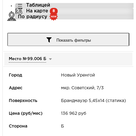
Таблицей
На карте
8
По радиусу
Город
Показать фильтры
Место №
99.006 Б
Улица
Новый Уренгой
Цена (руб/мес)
мкр. Советский, 7/3
-
Брандмауэр 5,45х14 (статика)
Формат наружной рекламы
136 962 руб
Б