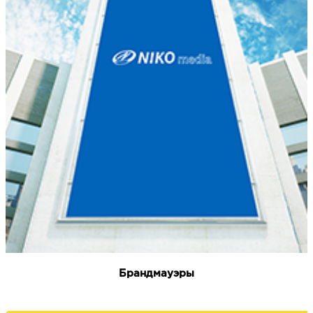
Брандмауэры