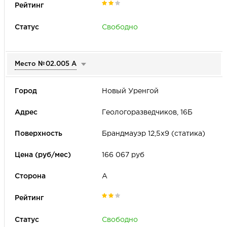
Период аренды
Рейтинг места
Свободно
Только товары с акцией
Сторона
А
Б
В
Место №
02.005 А
Новый Уренгой
Геологоразведчиков, 16Б
Брандмауэр 12,5х9 (статика)
166 067 руб
А
Свободно