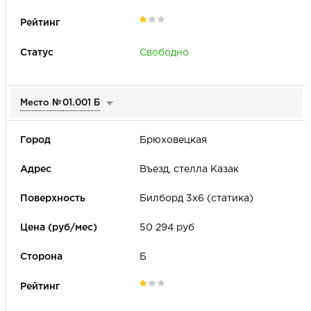
Период аренды
Рейтинг места
Свободно
Только товары с акцией
Сторона
А
Б
В
Место №
01.001 Б
Брюховецкая
Въезд, стелла Казак
Билборд 3х6 (статика)
50 294 руб
Б