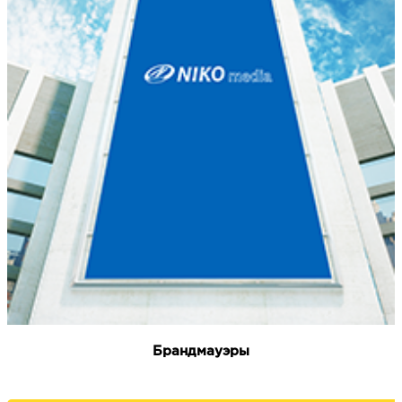
Брандмауэры