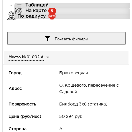
Таблицей
На карте
6
По радиусу
Город
Показать фильтры
Место №
01.002 А
Улица
Брюховецкая
Цена (руб/мес)
О. Кошевого, пересечение с
Садовой
-
Билборд 3х6 (статика)
Формат наружной рекламы
50 294 руб
А