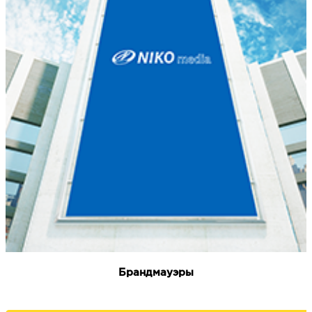
Брандмауэры