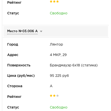
Период аренды
Рейтинг места
Свободно
Только товары с акцией
Сторона
А
Б
В
Место №
03.006 А
Лянтор
4 МКР, 29
Брандмауэр 6х18 (статика)
95 225 руб
А
Свободно