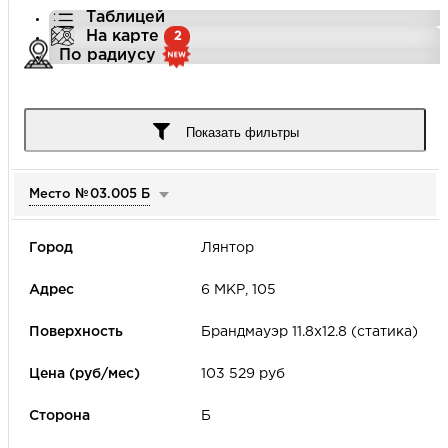
Таблицей
На карте
2
По радиусу
Город
Показать фильтры
Место №
03.005 Б
Улица
Лянтор
Цена (руб/мес)
6 МКР, 105
-
Брандмауэр 11.8х12.8 (статика)
Формат наружной рекламы
103 529 руб
Б