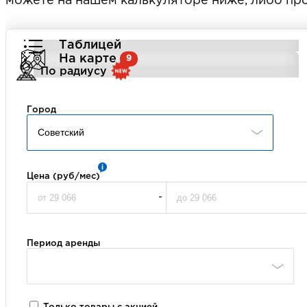
можете на нашем калькуляторе ниже, либо про
Таблицей
На карте
9
По радиусу
Город
Цена (руб/мес)
-
Период аренды