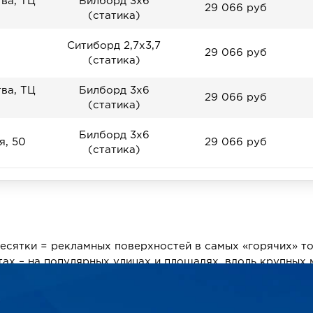
ва, ТЦ
Билборд 3х6
29 066 руб
(статика)
Ситиборд 2,7х3,7
29 066 руб
(статика)
ва, ТЦ
Билборд 3х6
29 066 руб
(статика)
Билборд 3х6
, 50
29 066 руб
(статика)
П
есятки = рекламных поверхностей в самых «горячих» то
ах – на популярных улицах и площадях, вдоль крупных 
нием наружной рекламы любых видов – от придорожных