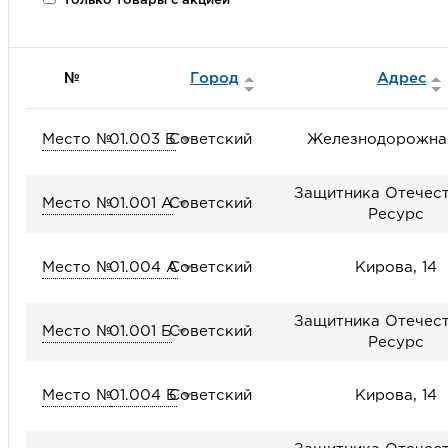
Только товары с акцией
№
Город
Адрес
Место №
01.003 Б
Советский
Железнодорожная
Защитника Отечест
Место №
01.001 А
Советский
Ресурс
Место №
01.004 А
Советский
Кирова, 14
Защитника Отечест
Место №
01.001 Б
Советский
Ресурс
Место №
01.004 Б
Советский
Кирова, 14