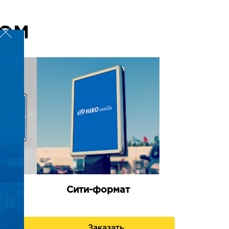
КОМ
е
Сити-формат
я
ь
Заказать