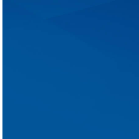
экранов, неизменно привлекающий внимание прохожих
вопросам, заказать медиа-план или получить перечен
Рекламные поверхности в Советском: