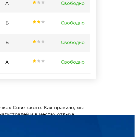
А
Свободно
Б
Свободно
Б
Свободно
А
Свободно
озвоните нам по телефону
чках Советского. Как правило, мы
+7 (3462) 550-877
магистралей и в местах отдыха
 щитов до больших светодиодных