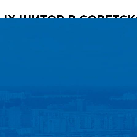
ЫХ ЩИТОВ В СОВЕТС
Светодиодные
Рекламны
экраны
ограждени
Заказать
Заказат