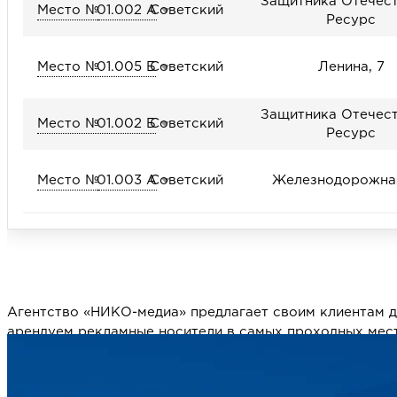
Защитника Отечест
Место №
01.002 А
Советский
Ресурс
Место №
01.005 Б
Советский
Ленина, 7
Защитника Отечест
Место №
01.002 Б
Советский
Ресурс
Место №
01.003 А
Советский
Железнодорожная
Агентство «НИКО-медиа» предлагает своим клиентам д
арендуем рекламные носители в самых проходных мест
туристов и горожан.
Наше агентство вот уже 15 лет занимается изготовле