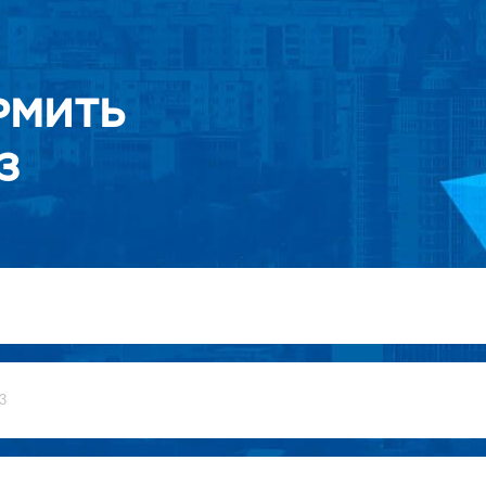
РМИТЬ
З