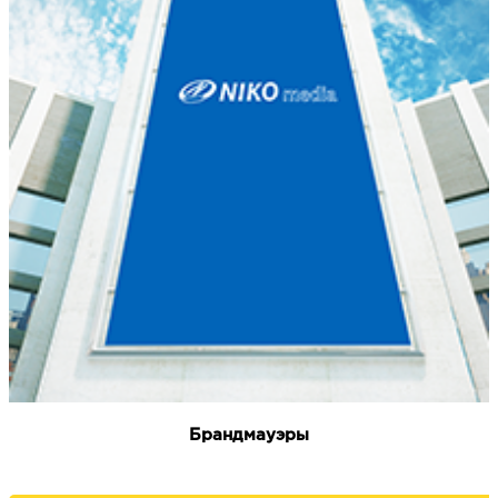
Брандмауэры