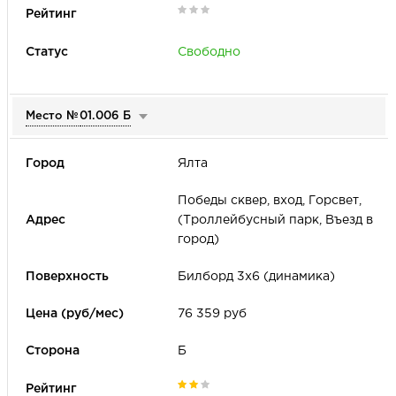
Свободно
Только товары с акцией
Сторона
А
Б
В
Место №
01.006 Б
Ялта
Победы сквер, вход, Горсвет,
(Троллейбусный парк, Въезд в
город)
Билборд 3х6 (динамика)
76 359 руб
Б