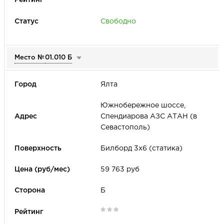
Свободно
Место №
01.010 Б
Ялта
Южнобережное шоссе,
Спендиарова АЗС АТАН (в
Севастополь)
Билборд 3х6 (статика)
59 763 руб
Б