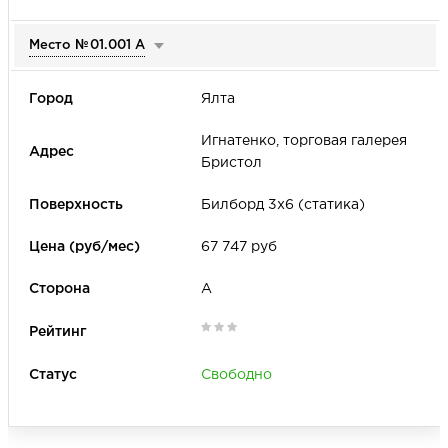
Место №
01.001 А
Ялта
Игнатенко, торговая галерея
Бристол
Билборд 3х6 (статика)
67 747 руб
А
Свободно