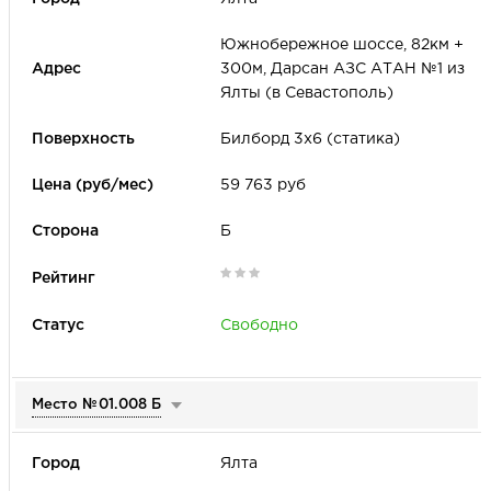
Южнобережное шоссе, 82км +
300м, Дарсан АЗС АТАН №1 из
Ялты (в Севастополь)
Билборд 3х6 (статика)
59 763 руб
Б
Свободно
Место №
01.008 Б
Ялта