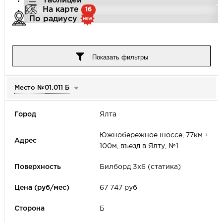
Таблицей
На карте
16
По радиусу
Город
Показать фильтры
Место №
01.011 Б
Улица
Ялта
Цена (руб/мес)
Южнобережное шоссе, 77км +
100м, въезд в Ялту, №1
-
Билборд 3х6 (статика)
Формат наружной рекламы
67 747 руб
Б
Период аренды
Рейтинг места