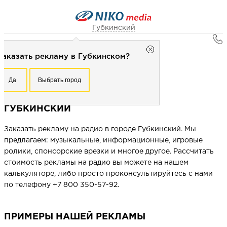
Губкинский
Главная
Губкинский
Заказать рекламу в Губкинском?
Реклама в городах
Рекламное агентство НИКО-медиа
Губкинский
Честно
Эффективно
Внимательно!
Реклама на радио в городе Губкинский
Да
Выбрать город
Заказать рекламу в Губкинском?
+7 (3496) 334-773
Перезвоните мне
РЕКЛАМА НА РАДИО В ГОРОДЕ
Да
Выбрать город
ГУБКИНСКИЙ
Заказать рекламу на радио в городе Губкинский. Мы
Выберите свой город
предлагаем: музыкальные, информационные, игровые
ролики, спонсорские врезки и многое другое. Рассчитать
стоимость рекламы на радио вы можете на нашем
калькуляторе, либо просто проконсультируйтесь с нами
по телефону +7 800 350-57-92.
ПРИМЕРЫ НАШЕЙ РЕКЛАМЫ