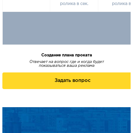
ролика в сек.
ролика в 
Создание плана проката
Отвечает на вопрос где и когда будет
показываться ваша реклама
Задать вопрос