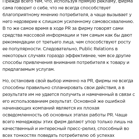
Прежде всего тем, что, используя прямую рекламу, фирма
сама говорит о себе, что не всегда способствует
благоприятному мнению потребителя, а чаще вызывает у
НАПИСАТЬ НАМ
него недоверие к слишком усиленному самовосхвалению.
В то же самое время в ходе PR за фирму говорят сами
средства массовой информации и тем самым как бы дают
рекомендации от третьего лица, чем способствуют росту
ее популярности. Следовательно, Public Relations в
некоторых случаях гораздо эффективнее, чем все другие
способы привлечения внимания потребителя к товару и
предлагаемым услугам.
Но, остановив свой выбор именно на PR, фирмы не всегда
способны правильно спланировать свои действия, а в
результате им не удается получить и намеченный в связи с
его использованием результат. Основной же ошибкой
начинающих компаний является их плохая
осведомленность об основных этапах работы PR. Чаще
всего менеджеры этих фирм делают упор только лишь на
качественный и интересный пресс-релиз, способный во
всех тонкостях поведать потребителю об успехах