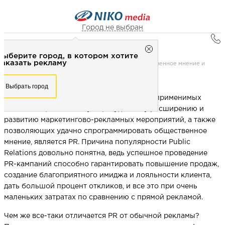
Город не выбран
Главная
Город не выбран
Выберите город, в котором хотите
Книги
Рекламное агентство НИКО-медиа
заказать рекламу
61. PR (Public Relations) программирует общественное мнение и
создает связи с общественностью
Честно
Эффективно
Внимательно!
Выберите город, в котором хотите
Выбрать город
заказать рекламу
+7 (3462) 550-877
Перезвоните мне
На сегодняшний день одной из наиболее применимых
Выбрать город
технологий, способствующих удачному расширению и
развитию маркетингово-рекламных мероприятий, а также
позволяющих удачно спрограммировать общественное
Выберите свой город
мнение, является РR. Причина популярности Public
Relations довольно понятна, ведь успешное проведение
PR-кампаний способно гарантировать повышение продаж,
создание благоприятного имиджа и лояльности клиента,
дать большой процент откликов, и все это при очень
маленьких затратах по сравнению с прямой рекламой.
Чем же все-таки отличается PR от обычной рекламы?