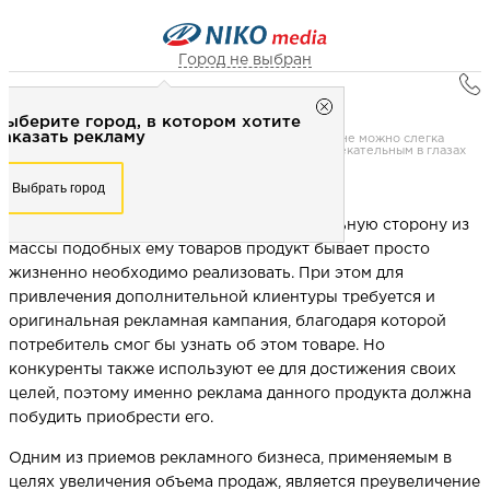
Город не выбран
Главная
Город не выбран
Выберите город, в котором хотите
Книги
Рекламное агентство НИКО-медиа
заказать рекламу
33. Нельзя рекламировать то, чего нет, но вполне можно слегка
завысить достоинства товара, делая его более привлекательным в глазах
Честно
Эффективно
Внимательно!
потребителей
Выберите город, в котором хотите
Выбрать город
заказать рекламу
+7 (3462) 550-877
Перезвоните мне
Зачастую не выделяющийся в положительную сторону из
Выбрать город
массы подобных ему товаров продукт бывает просто
жизненно необходимо реализовать. При этом для
привлечения дополнительной клиентуры требуется и
Выберите свой город
оригинальная рекламная кампания, благодаря которой
потребитель смог бы узнать об этом товаре. Но
конкуренты также используют ее для достижения своих
целей, поэтому именно реклама данного продукта должна
побудить приобрести его.
Одним из приемов рекламного бизнеса, применяемым в
целях увеличения объема продаж, является преувеличение