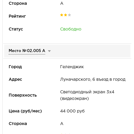
Период аренды
Рейтинг места
А
Только товары с акцией
Сторона
Свободно
А
Б
В
Место №
02.005 А
Геленджик
Луначарского, 6 въезд в город
Светодиодный экран 3х4
(видеоэкран)
44 000 руб
А