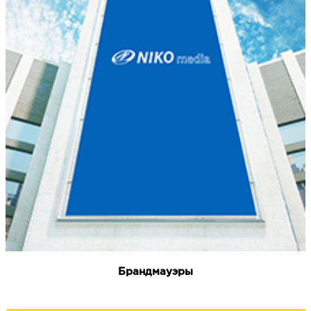
Брандмауэры