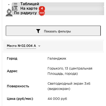
Таблицей
На карте
4
По радиусу
Город
Показать фильтры
Место №
02.004 А
Улица
Геленджик
Цена (руб/мес)
Горького, 13 (центральная
Площадь, города)
-
Светодиодный экран 3х6
Формат наружной рекламы
(видеоэкран)
44 000 руб