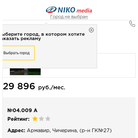
Город не выбран
Главная
Город не выбран
Выберите город, в котором хотите
Наружная реклама
Рекламное агентство НИКО-медиа
заказать рекламу
Билборд 3х6 (сторона А) - Статика
Честно
Эффективно
Внимательно!
Выберите город, в котором хотите
Выбрать город
заказать рекламу
+7 (3462) 550-877
Перезвоните мне
Выбрать город
29 896
Выберите свой город
руб./мес.
№04.009 А
Рейтинг:
Адрес:
Армавир, Чичерина, (р-н ГК№27)