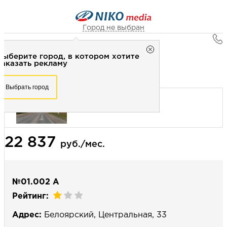
Город не выбран
Главная
Город не выбран
Выберите город, в котором хотите
Наружная реклама
Рекламное агентство НИКО-медиа
заказать рекламу
Билборд 3х6 (сторона А) - Статика
Честно
Эффективно
Внимательно!
Выберите город, в котором хотите
Выбрать город
заказать рекламу
+7 (3462) 550-877
Перезвоните мне
Выбрать город
22 837
Выберите свой город
руб./мес.
№01.002 А
Рейтинг:
Адрес:
Белоярский, Центральная, 33