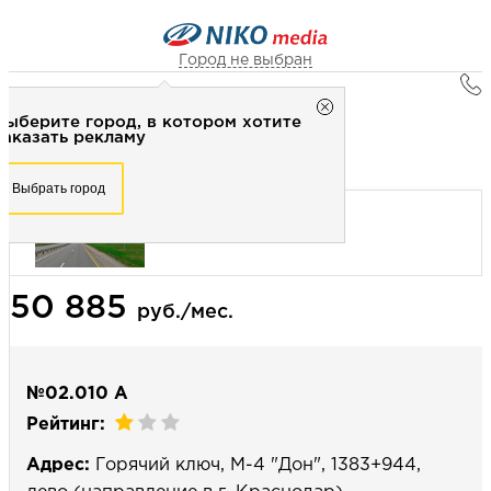
Город не выбран
Главная
Город не выбран
Выберите город, в котором хотите
Наружная реклама
Рекламное агентство НИКО-медиа
заказать рекламу
Билборд 3х6 (сторона А) - Статика
Честно
Эффективно
Внимательно!
Выберите город, в котором хотите
Выбрать город
заказать рекламу
+7 (3462) 550-877
Перезвоните мне
Выбрать город
50 885
Выберите свой город
руб./мес.
№02.010 А
Рейтинг:
Адрес:
Горячий ключ, М-4 "Дон", 1383+944,