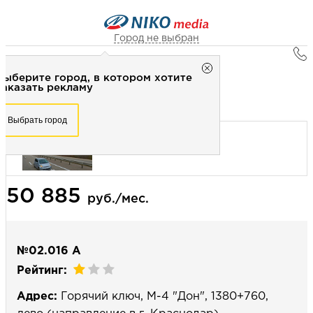
Город не выбран
Главная
Город не выбран
Выберите город, в котором хотите
Наружная реклама
Рекламное агентство НИКО-медиа
заказать рекламу
Билборд 3х6 (сторона А) - Статика
Честно
Эффективно
Внимательно!
Выберите город, в котором хотите
Выбрать город
заказать рекламу
+7 (3462) 550-877
Перезвоните мне
Выбрать город
50 885
Выберите свой город
руб./мес.
№02.016 А
Рейтинг:
Адрес:
Горячий ключ, М-4 "Дон", 1380+760,