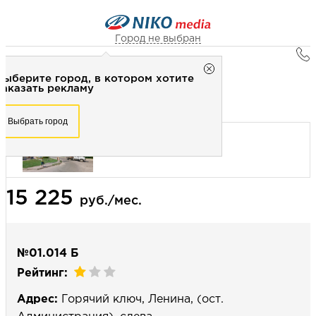
Город не выбран
Главная
Город не выбран
Выберите город, в котором хотите
Наружная реклама
Рекламное агентство НИКО-медиа
заказать рекламу
Сити-формат 1,4х3 (сторона Б) - Статика
Честно
Эффективно
Внимательно!
Выберите город, в котором хотите
Выбрать город
заказать рекламу
+7 (3462) 550-877
Перезвоните мне
Выбрать город
15 225
Выберите свой город
руб./мес.
№01.014 Б
Рейтинг:
Адрес:
Горячий ключ, Ленина, (ост.