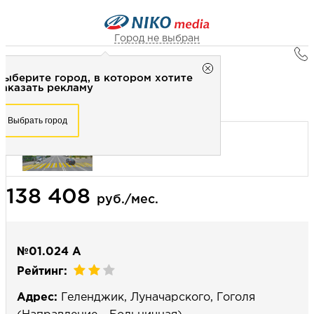
Город не выбран
Главная
Город не выбран
Выберите город, в котором хотите
Наружная реклама
Рекламное агентство НИКО-медиа
заказать рекламу
Билборд 3х6 (сторона А) - Статика
Честно
Эффективно
Внимательно!
Выберите город, в котором хотите
Выбрать город
заказать рекламу
+7 (3462) 550-877
Перезвоните мне
Выбрать город
138 408
Выберите свой город
руб./мес.
№01.024 А
Рейтинг:
Адрес:
Геленджик, Луначарского, Гоголя