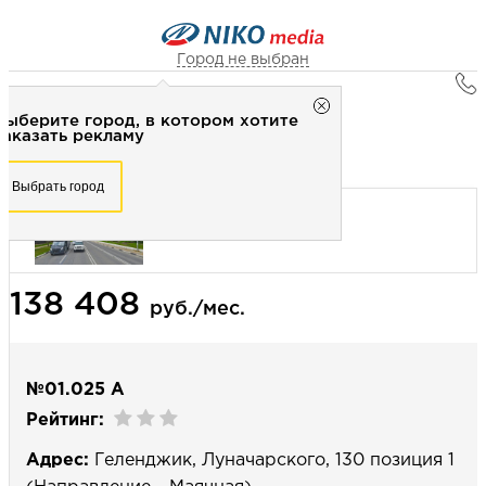
Город не выбран
Главная
Город не выбран
Выберите город, в котором хотите
Наружная реклама
Рекламное агентство НИКО-медиа
заказать рекламу
Билборд 3х6 (сторона А) - Статика
Честно
Эффективно
Внимательно!
Выберите город, в котором хотите
Выбрать город
заказать рекламу
+7 (3462) 550-877
Перезвоните мне
Выбрать город
138 408
Выберите свой город
руб./мес.
№01.025 А
Рейтинг:
Адрес:
Геленджик, Луначарского, 130 позиция 1