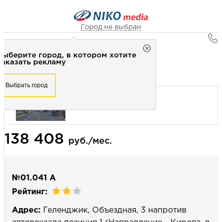
Город не выбран
Главная
Город не выбран
Выберите город, в котором хотите
Наружная реклама
Рекламное агентство НИКО-медиа
заказать рекламу
Билборд 3х6 (сторона А) - Статика
Честно
Эффективно
Внимательно!
Выберите город, в котором хотите
Выбрать город
заказать рекламу
+7 (3462) 550-877
Перезвоните мне
Выбрать город
138 408
Выберите свой город
руб./мес.
№01.041 А
Рейтинг:
Адрес:
Геленджик, Объездная, 3 напротив