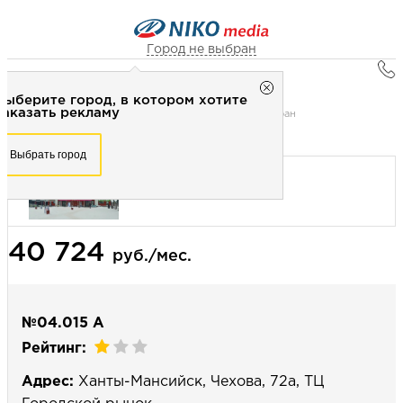
Город не выбран
Главная
Город не выбран
Выберите город, в котором хотите
Наружная реклама
Рекламное агентство НИКО-медиа
заказать рекламу
Digital Билборд 3,84х2,3 (сторона А) - Видеоэкран
Честно
Эффективно
Внимательно!
Выберите город, в котором хотите
Выбрать город
заказать рекламу
+7 (3462) 550-877
Перезвоните мне
Выбрать город
40 724
Выберите свой город
руб./мес.
№04.015 А
Рейтинг:
Адрес:
Ханты-Мансийск, Чехова, 72а, ТЦ