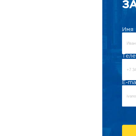
З
Имя
Тел
E-ma