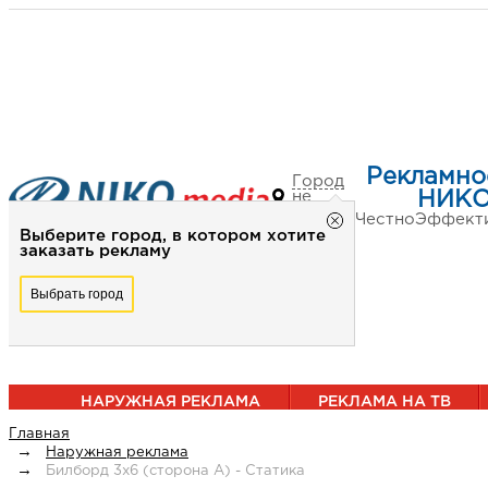
Рекламно
Город
не
НИКО
выбран
Честно
Эффект
Выберите город, в котором хотите
заказать рекламу
Выбрать город
НАРУЖНАЯ РЕКЛАМА
РЕКЛАМА НА ТВ
Главная
Наружная реклама
Билборд 3х6 (сторона А) - Статика