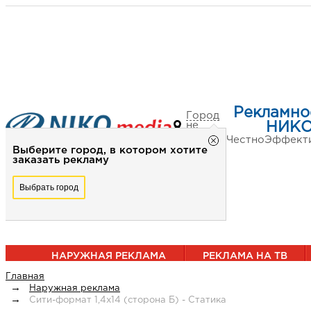
Рекламно
Город
не
НИКО
выбран
Честно
Эффект
Выберите город, в котором хотите
заказать рекламу
Выбрать город
НАРУЖНАЯ РЕКЛАМА
РЕКЛАМА НА ТВ
Главная
Наружная реклама
Сити-формат 1,4х14 (сторона Б) - Статика