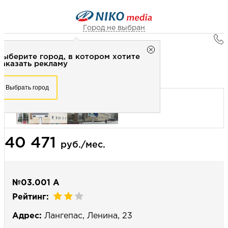
Город не выбран
Главная
Город не выбран
Выберите город, в котором хотите
Наружная реклама
Рекламное агентство НИКО-медиа
заказать рекламу
Digital cитиборд 3х4 (сторона А) - Видеоэкран
Честно
Эффективно
Внимательно!
Выберите город, в котором хотите
Выбрать город
заказать рекламу
+7 (3462) 550-877
Перезвоните мне
Выбрать город
40 471
Выберите свой город
руб./мес.
№03.001 А
Рейтинг:
Адрес:
Лангепас, Ленина, 23