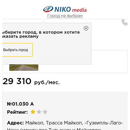
Город не выбран
Главная
Город не выбран
Выберите город, в котором хотите
Наружная реклама
Рекламное агентство НИКО-медиа
заказать рекламу
Билборд 3х6 (сторона А) - Статика
Честно
Эффективно
Внимательно!
Выберите город, в котором хотите
Выбрать город
заказать рекламу
+7 (3462) 550-877
Перезвоните мне
Выбрать город
29 310
Выберите свой город
руб./мес.
№01.030 А
Рейтинг:
Адрес:
Майкоп, Трасса Майкоп, -Гузеипль-Лаго-