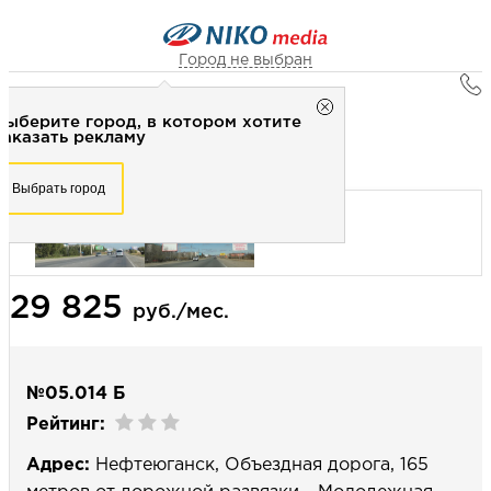
Город не выбран
Главная
Город не выбран
Выберите город, в котором хотите
Наружная реклама
Рекламное агентство НИКО-медиа
заказать рекламу
Билборд 3х6 (сторона Б) - Статика
Честно
Эффективно
Внимательно!
Выберите город, в котором хотите
Выбрать город
заказать рекламу
+7 (3462) 550-877
Перезвоните мне
Выбрать город
29 825
Выберите свой город
руб./мес.
№05.014 Б
Рейтинг:
Адрес:
Нефтеюганск, Объездная дорога, 165