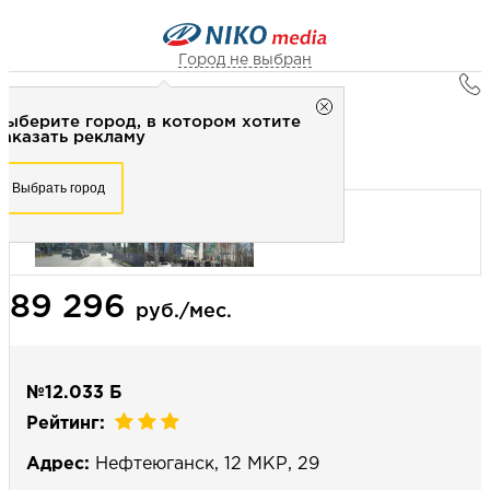
Город не выбран
Главная
Город не выбран
Выберите город, в котором хотите
Наружная реклама
Рекламное агентство НИКО-медиа
заказать рекламу
Брандмауэр 10х20 (сторона Б) - Статика
Честно
Эффективно
Внимательно!
Выберите город, в котором хотите
Выбрать город
заказать рекламу
+7 (3462) 550-877
Перезвоните мне
Выбрать город
89 296
Выберите свой город
руб./мес.
№12.033 Б
Рейтинг:
Адрес:
Нефтеюганск, 12 МКР, 29