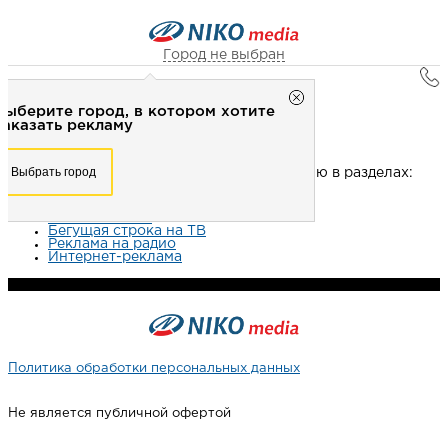
Город не выбран
NOT FOUND (#404)
Город не выбран
Выберите город, в котором хотите
Рекламное агентство НИКО-медиа
заказать рекламу
Извините, данная страница не найдена.
Честно
Эффективно
Внимательно!
Выберите город, в котором хотите
Выбрать город
Попробуйте поискать нужную информацию в разделах:
заказать рекламу
+7 (3462) 550-877
Перезвоните мне
Наружная реклама
Выбрать город
Реклама на ТВ
Бегущая строка на ТВ
Реклама на радио
Интернет-реклама
Выберите свой город
Политика обработки персональных данных
Не является публичной офертой