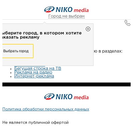
Город не выбран
NOT FOUND (#404)
Город не выбран
Выберите город, в котором хотите
Рекламное агентство НИКО-медиа
заказать рекламу
Извините, данная страница не найдена.
Честно
Эффективно
Внимательно!
Выберите город, в котором хотите
Выбрать город
Попробуйте поискать нужную информацию в разделах:
заказать рекламу
+7 (3462) 550-877
Перезвоните мне
Наружная реклама
Выбрать город
Реклама на ТВ
Бегущая строка на ТВ
Реклама на радио
Интернет-реклама
Выберите свой город
Политика обработки персональных данных
Не является публичной офертой