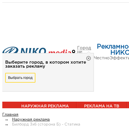
Рекламно
Город
не
НИКО
выбран
Честно
Эффект
Выберите город, в котором хотите
заказать рекламу
Выбрать город
НАРУЖНАЯ РЕКЛАМА
РЕКЛАМА НА ТВ
Главная
Наружная реклама
Билборд 3х6 (сторона Б) - Статика