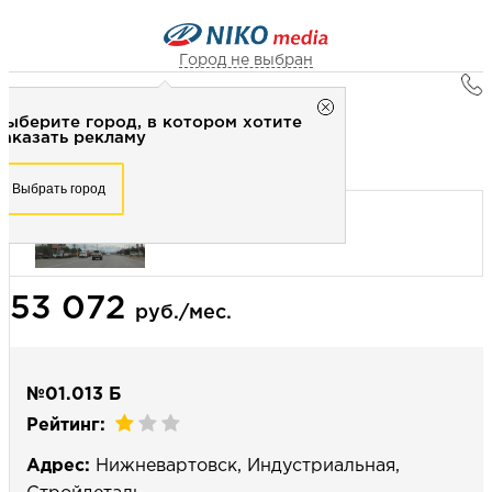
Город не выбран
Главная
Город не выбран
Выберите город, в котором хотите
Наружная реклама
Рекламное агентство НИКО-медиа
заказать рекламу
Билборд 3х6 (сторона Б) - Статика
Честно
Эффективно
Внимательно!
Выберите город, в котором хотите
Выбрать город
заказать рекламу
+7 (3462) 550-877
Перезвоните мне
Выбрать город
53 072
Выберите свой город
руб./мес.
№01.013 Б
Рейтинг:
Адрес:
Нижневартовск, Индустриальная,