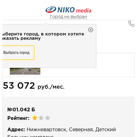
Город не выбран
Главная
Город не выбран
Выберите город, в котором хотите
Наружная реклама
Рекламное агентство НИКО-медиа
заказать рекламу
Билборд 3х6 (сторона Б) - Статика
Честно
Эффективно
Внимательно!
Выберите город, в котором хотите
Выбрать город
заказать рекламу
+7 (3462) 550-877
Перезвоните мне
Выбрать город
53 072
Выберите свой город
руб./мес.
№01.042 Б
Рейтинг:
Адрес:
Нижневартовск, Северная, Детский