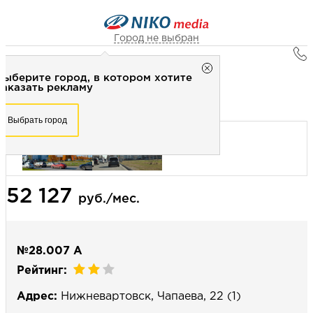
Город не выбран
Главная
Город не выбран
Выберите город, в котором хотите
Наружная реклама
Рекламное агентство НИКО-медиа
заказать рекламу
Билборд 3х6 (сторона А) - динамика
Честно
Эффективно
Внимательно!
Выберите город, в котором хотите
Выбрать город
заказать рекламу
+7 (3462) 550-877
Перезвоните мне
Выбрать город
52 127
Выберите свой город
руб./мес.
№28.007 А
Рейтинг:
Адрес:
Нижневартовск, Чапаева, 22 (1)