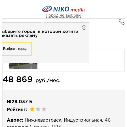
Город не выбран
Главная
Город не выбран
Выберите город, в котором хотите
Наружная реклама
Рекламное агентство НИКО-медиа
заказать рекламу
Билборд 3х6 (сторона Б) - Статика
Честно
Эффективно
Внимательно!
Выберите город, в котором хотите
Выбрать город
заказать рекламу
+7 (3462) 550-877
Перезвоните мне
Выбрать город
48 869
Выберите свой город
руб./мес.
№28.037 Б
Рейтинг:
Адрес:
Нижневартовск, Индустриальная, 46