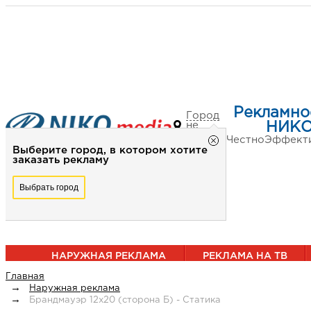
Рекламно
Город
не
НИКО
выбран
Честно
Эффект
Выберите город, в котором хотите
заказать рекламу
Выбрать город
НАРУЖНАЯ РЕКЛАМА
РЕКЛАМА НА ТВ
Главная
Наружная реклама
Брандмауэр 12х20 (сторона Б) - Статика