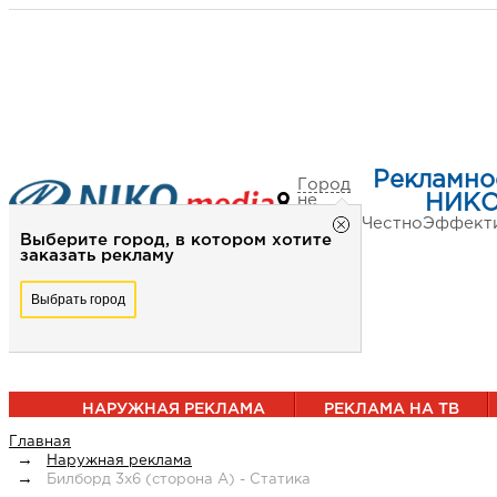
Рекламно
Город
не
НИКО
выбран
Честно
Эффект
Выберите город, в котором хотите
заказать рекламу
Выбрать город
НАРУЖНАЯ РЕКЛАМА
РЕКЛАМА НА ТВ
Главная
Наружная реклама
Билборд 3х6 (сторона А) - Статика